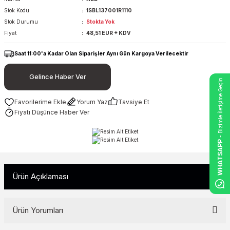
Stok Kodu
1SBL137001R1110
Stok Durumu
Stokta Yok
Fiyat
48,51 EUR + KDV
Saat 11:00'a Kadar Olan Siparişler Aynı Gün Kargoya Verilecektir
Gelince Haber Ver
- Bizimle İletişime Geçin
Yorum Yaz
Tavsiye Et
Fiyatı Düşünce Haber Ver
WHATSAPP
Ürün Açıklaması
Ürün Yorumları