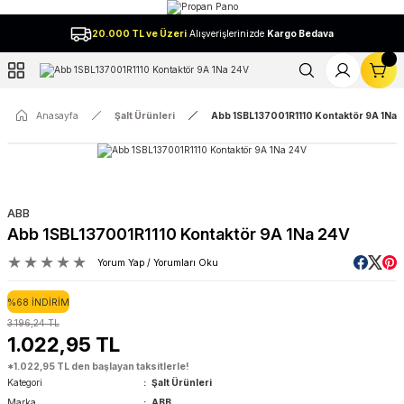
Geri Dön
20.000 TL ve Üzeri
Alışverişlerinizde
Kargo Bedava
l
Anasayfa
Şalt Ürünleri
Abb 1SBL137001R1110 Kontaktör 9A 1Na 
ABB
Abb 1SBL137001R1110 Kontaktör 9A 1Na 24V
Yorum Yap / Yorumları Oku
%68 İNDİRİM
3.196,24 TL
1.022,95 TL
*1.022,95 TL den başlayan taksitlerle!
Kategori
Şalt Ürünleri
Marka
ABB