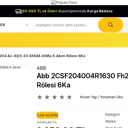
20.000 TL ve Üzeri
Alışverişlerinizde
Kargo Bedava
04 Ac-63/0.03 4X63A 30Ma K.Akım Rölesi 6Ka
ABB
Abb 2CSF204004R1630 Fh2
Rölesi 6Ka
Yorum Yap / Yorumları Oku
Kategori
%68 İNDİRİM
Marka
7.040,39 TL