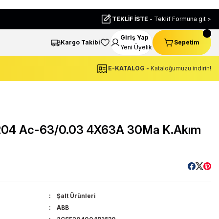
TEKLİF İSTE
- Teklif Formuna git >
Giriş Yap
Kargo Takibi
Sepetim
Yeni Üyelik
E-KATALOG -
Kataloğumuzu indirin!
04 Ac-63/0.03 4X63A 30Ma K.Akım
Şalt Ürünleri
ABB