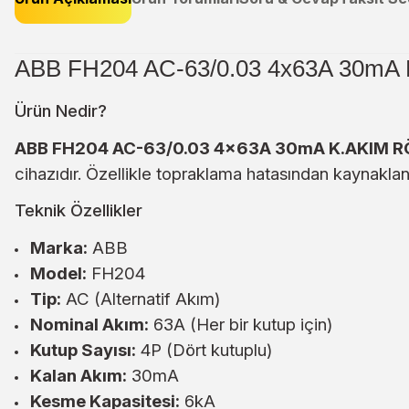
ABB FH204 AC-63/0.03 4x63A 30mA K
Ürün Nedir?
ABB FH204 AC-63/0.03 4x63A 30mA K.AKIM R
cihazıdır. Özellikle topraklama hatasından kaynakla
Teknik Özellikler
Marka:
ABB
Model:
FH204
Tip:
AC (Alternatif Akım)
Nominal Akım:
63A (Her bir kutup için)
Kutup Sayısı:
4P (Dört kutuplu)
Kalan Akım:
30mA
Kesme Kapasitesi:
6kA