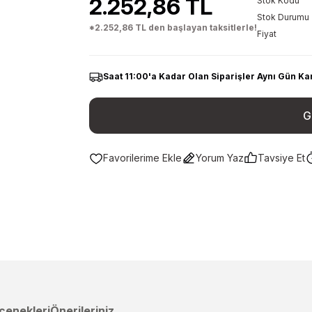
2.252,86 TL
Stok Kodu
Stok Durumu
*2.252,86 TL den başlayan taksitlerle!
Fiyat
Saat 11:00'a Kadar Olan Siparişler Aynı Gün Ka
G
Yorum Yaz
Tavsiye Et
çenekleri
Önerileriniz