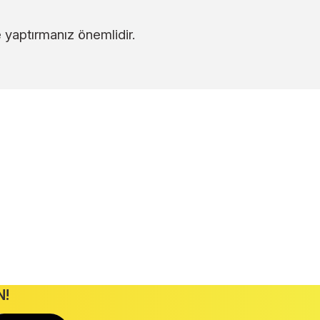
e yaptırmanız önemlidir.
ilirsiniz.
uller
Dekorasyon Ürünleri
Avizeler
N!