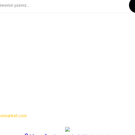
Güvenli Alışveriş
Geniş Teslimat Ağı
256 BIT SSL Sertifika ile Güvenli
Tüm Ürünlerimiz Orjinaldir
Kurumsal
Yardım
Hakkımızda
Yeni Üyelik
İletişim
Üye Girişi
İletişim Formu
Siparişlerim
Havale Bildirim Formu
Şifremi Unuttum
Kargo Takibi
emarket.com
- Tüm hakları saklıdır. Kredi kartı bilgileriniz 256bit SSL