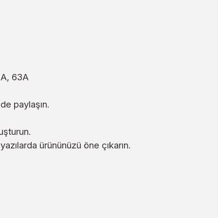
mA, 63A
zde paylaşın.
uşturun.
u yazılarda ürününüzü öne çıkarın.