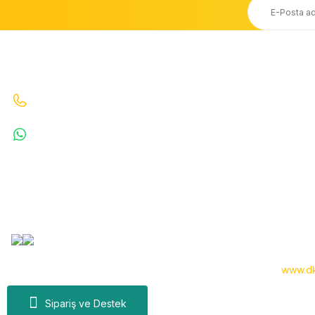
Ücretsiz Kargo
Taksit Seçeneği
20.000 TL ve Üzeri Ücretsiz Kargo
Kredi Kartı ile Alışveriş
İletişim
Bizi Arayın : 0530 070 67 64 0530 070 67 64
WhatsApp : 5300706764
info@denizkardesler.com
Copyright 2024 © -
www.dk
Sipariş ve Destek