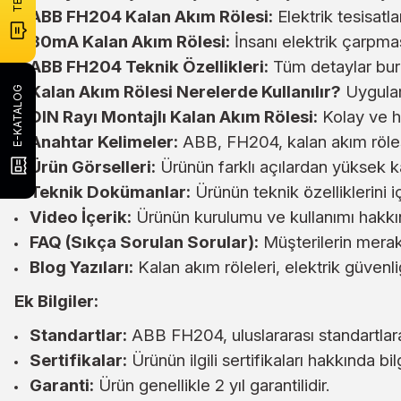
ABB FH204 Kalan Akım Rölesi:
Elektrik tesisatla
30mA Kalan Akım Rölesi:
İnsanı elektrik çarpma
ABB FH204 Teknik Özellikleri:
Tüm detaylar bur
Kalan Akım Rölesi Nerelerde Kullanılır?
Uygulama
E-KATALOG
DIN Rayı Montajlı Kalan Akım Rölesi:
Kolay ve hı
Anahtar Kelimeler:
ABB, FH204, kalan akım rölesi
Ürün Görselleri:
Ürünün farklı açılardan yüksek kali
Teknik Dokümanlar:
Ürünün teknik özelliklerini 
Video İçerik:
Ürünün kurulumu ve kullanımı hakkınd
FAQ (Sıkça Sorulan Sorular):
Müşterilerin merak 
Blog Yazıları:
Kalan akım röleleri, elektrik güvenl
Ek Bilgiler:
Standartlar:
ABB FH204, uluslararası standartlara 
Sertifikalar:
Ürünün ilgili sertifikaları hakkında bil
Garanti:
Ürün genellikle 2 yıl garantilidir.