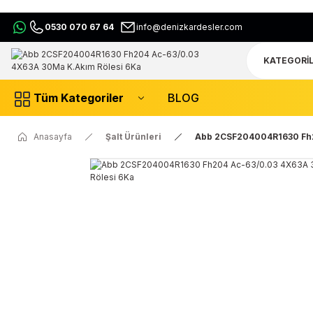
0530 070 67 64
info@denizkardesler.com
Tüm Kategoriler
BLOG
Anasayfa
Şalt Ürünleri
Abb 2CSF204004R1630 Fh2