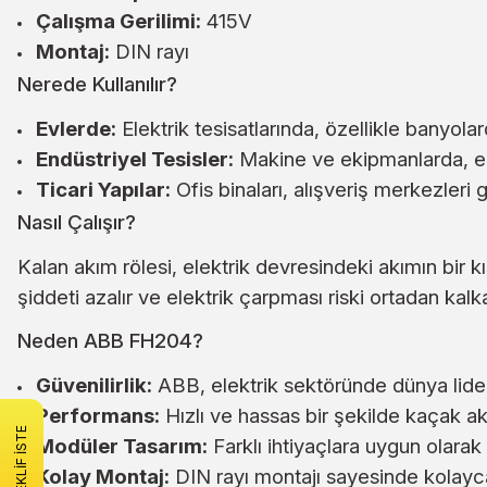
Çalışma Gerilimi:
415V
Montaj:
DIN rayı
Nerede Kullanılır?
Evlerde:
Elektrik tesisatlarında, özellikle banyola
Endüstriyel Tesisler:
Makine ve ekipmanlarda, elek
Ticari Yapılar:
Ofis binaları, alışveriş merkezleri gi
Nasıl Çalışır?
Kalan akım rölesi, elektrik devresindeki akımın b
şiddeti azalır ve elektrik çarpması riski ortadan kalka
Neden ABB FH204?
Güvenilirlik:
ABB, elektrik sektöründe dünya lideri b
Performans:
Hızlı ve hassas bir şekilde kaçak akı
TEKLİF İSTE
Modüler Tasarım:
Farklı ihtiyaçlara uygun olarak
Kolay Montaj:
DIN rayı montajı sayesinde kolayca