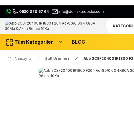
0530 070 67 64
info@denizkardesler.com
Tüm Kategoriler
BLOG
Anasayfa
Şalt Ürünleri
Abb 2CSF204001R1800 F20