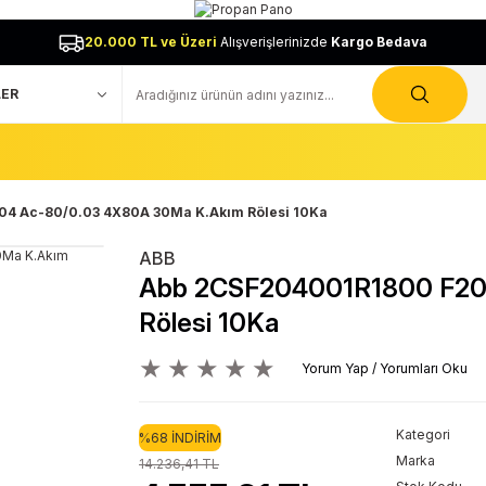
20.000 TL ve Üzeri
Alışverişlerinizde
Kargo Bedava
4 Ac-80/0.03 4X80A 30Ma K.Akım Rölesi 10Ka
ABB
Abb 2CSF204001R1800 F20
Rölesi 10Ka
Yorum Yap / Yorumları Oku
Kategori
%68 İNDİRİM
Marka
14.236,41 TL