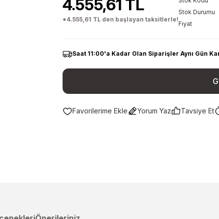
4.555,61 TL
Stok Kodu
Stok Durumu
*4.555,61 TL den başlayan taksitlerle!
Fiyat
Saat 11:00'a Kadar Olan Siparişler Aynı Gün Ka
G
Yorum Yaz
Tavsiye Et
çenekleri
Önerileriniz