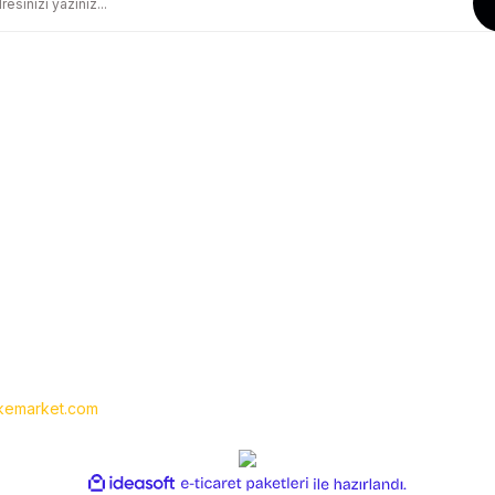
Güvenli Alışveriş
Geniş Teslimat Ağı
256 BIT SSL Sertifika ile Güvenli
Tüm Ürünlerimiz Orjinaldir
Kurumsal
Yardım
Hakkımızda
Yeni Üyelik
İletişim
Üye Girişi
İletişim Formu
Siparişlerim
Havale Bildirim Formu
Şifremi Unuttum
Kargo Takibi
emarket.com
- Tüm hakları saklıdır. Kredi kartı bilgileriniz 256bit SSL
ile
ideasoft
e-