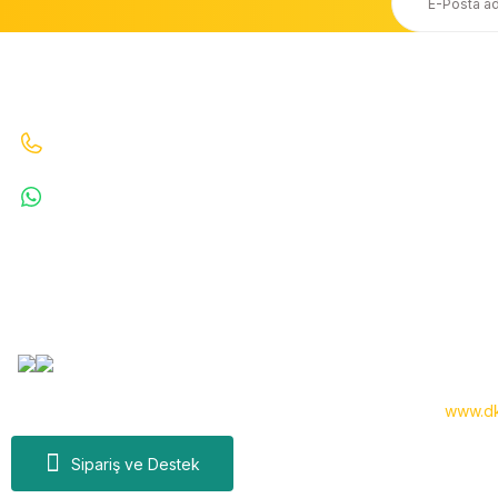
Ücretsiz Kargo
Taksit Seçeneği
20.000 TL ve Üzeri Ücretsiz Kargo
Kredi Kartı ile Alışveriş
İletişim
Bizi Arayın : 0530 070 67 64 0530 070 67 64
WhatsApp : 5300706764
info@denizkardesler.com
Copyright 2024 © -
www.dk
Sipariş ve Destek