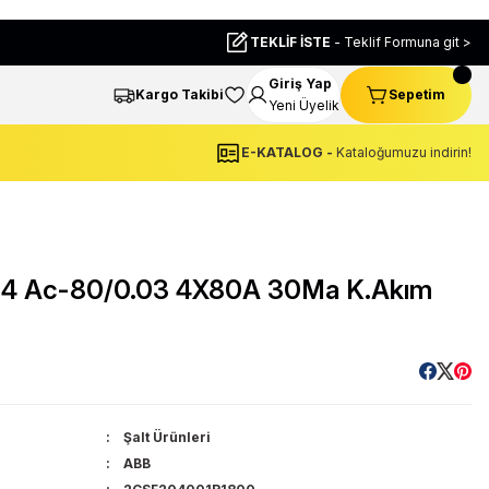
TEKLİF İSTE
- Teklif Formuna git >
Giriş Yap
Kargo Takibi
Sepetim
Yeni Üyelik
E-KATALOG -
Kataloğumuzu indirin!
4 Ac-80/0.03 4X80A 30Ma K.Akım
Şalt Ürünleri
ABB