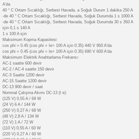
A'da
40 ° C Ortam Sıcaklığı, Serbest Havada, a Soğuk Durum 1 dakika 250 A
-de 40 ° C Ortam Sıcaklığı, Serbest Havada, Soğuk Durumda 1 s 1000 A
-de 40 ° C Ortam Sıcaklığı, Serbest Havada, Soğuk Durumda 30 s 350 A
için 0,1 s 140 A
1 s 100 A için
Maksimum Kopma Kapasitesi:
cos phi = 0.45 (cos phi = Ie> 100 A için 0.35) 440 V 950 A'da
cos phi = 0.45 (cos phi = Ie> 100 A için 0.35) 690 V 600 A'da
Maksimum Elektrik Anahtarlama Frekansı:
AC-1 saatte 600 devir
AC-2 / AC-4 saatte 150 devir
AC-3 Saatte 1200 devir
AC-15 Saatte 1200 devir
DC-13 900 devir / saat
Nominal Çalışma Akımı DC-13 (I e):
(125 V) 0,55 A / 69 W
(24 V) 6 A / 144 W
(250 V) 0,27 A / 68 W
(48 V) 2,8 A / 134 W
(72 V) 1 A / 72 W
(110 V) 0,55 A / 60 W
(220 V) 0,27 A / 60 W