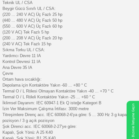
Teknik UL / CSA
Beygir Gücü Sınıfı UL / CSA:
(220 ... 240 V AC) Üç Fazlı 25 hp
(440 ... 480 V AC) Üç Fazlı 50 hp
(550 ... 600 V AC) Üç Fazlı 60 hp
(120 V AC) Tek Fazlı 5 hp
(200 ... 208 V AC) Üç Fazlı 20 hp
(240 V AC) Tek Fazlı 15 hp
Sıkma Torku UL / CSA:
Yardımcı Devre 11 IA
Kontrol Devresi 11 IA
Ana Devre 35 IA
Çevre
Ortam hava sıcaklığı:
Depolama için Kontaktöre Yakın -60 ... +80 ° C
Termal O / L Rölesi Olmayan Kontaktöre Yakın -40 ... +70 ° C
Termal O / L Röleli Kontaktöre Yakın -25 ... +60 ° C
İklimsel Dayanım: IEC 60947-1 Ek Q isteğe Kategori B
- Bizimle İletişime Geçin
İzin Ver Maksimum Çalışma İrtifası: 3000 metre
Titreşimlere Direnç acc. IEC 60068-2-6'ya göre: 5 ... 300 Hz 3 g kapalı
pozisyon / 3 g açık pozisyon
Şok Direnci acc. IEC 60068-2-27'ye göre:
Kapalı, Şok Yönü: A 25 K40
Kapalı, Şok Yönü: B1 25 K40