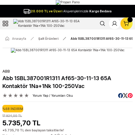
Geri Dön
20.000 TL ve Üzeri
Alışverişlerinizde
Kargo Bedava
l
Anasayfa
Şalt Ürünleri
Abb 1SBL387001R1311 Af65-30-11-13 65
ABB
Abb 1SBL387001R1311 Af65-30-11-13 65A
Kontaktör 1Na+1Nk 100-250Vac
Yorum Yap / Yorumları Oku
%68 İNDİRİM
17.924,00 TL
5.735,70 TL
*5.735,70 TL den başlayan taksitlerle!