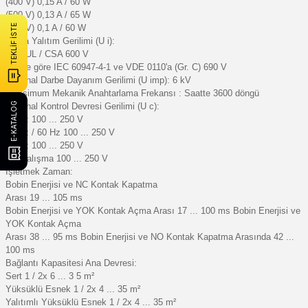
(400 V) 0,15 A / 60 W
(500 V) 0,13 A / 65 W
(600 V) 0,1 A / 60 W
TEKLİF İSTE
Anma Yalıtım Gerilimi (U i):
acc. UL / CSA 600 V
acc'ye göre IEC 60947-4-1 ve VDE 0110'a (Gr. C) 690 V
Nominal Darbe Dayanım Gerilimi (U imp): 6 kV
Maksimum Mekanik Anahtarlama Frekansı : Saatte 3600 döngü
E-KATALOG
Nominal Kontrol Devresi Gerilimi (U c):
50 Hz 100 ... 250 V
50 Hz / 60 Hz 100 ... 250 V
60 Hz 100 ... 250 V
DC Çalışma 100 ... 250 V
İşletmek Zaman:
Bobin Enerjisi ve NC Kontak Kapatma
Arası 19 ... 105 ms
Bobin Enerjisi ve YOK Kontak Açma Arası 17 ... 100 ms Bobin Enerjisi ve
YOK Kontak Açma
Arası 38 ... 95 ms Bobin Enerjisi ve NO Kontak Kapatma Arasında 42 ...
100 ms
Bağlantı Kapasitesi Ana Devresi:
Sert 1 / 2x 6 ... 3 5 m²
Yüksüklü Esnek 1 / 2x 4 ... 35 m²
Yalıtımlı Yüksüklü Esnek 1 / 2x 4 ... 35 m²