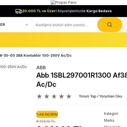
20.000 TL ve Üzeri
Alışverişlerinizde
Kargo Bedava
8-30-00 38A Kontaktör 100-250V Ac/Dc
ABB
Abb 1SBL297001R1300 Af38
Ac/Dc
Yorum Yap / Yorumları Oku
Kategori
%68 İNDİRİM
Marka
8.223,13 TL