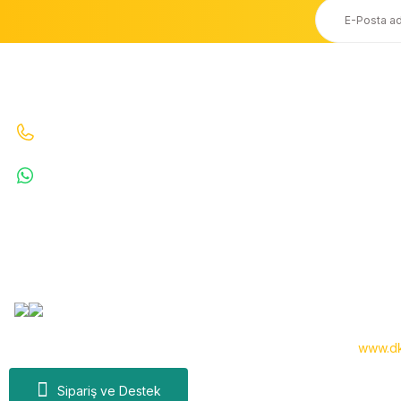
Ücretsiz Kargo
Taksit Seçeneği
20.000 TL ve Üzeri Ücretsiz Kargo
Kredi Kartı ile Alışveriş
İletişim
Bizi Arayın : 0530 070 67 64 0530 070 67 64
WhatsApp : 5300706764
info@denizkardesler.com
Copyright 2024 © -
www.dk
Sipariş ve Destek