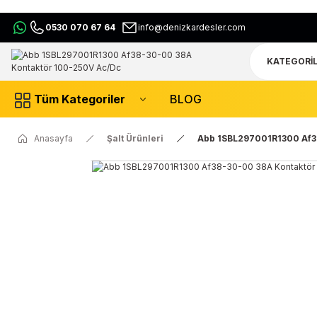
0530 070 67 64
info@denizkardesler.com
Tüm Kategoriler
BLOG
Anasayfa
Şalt Ürünleri
Abb 1SBL297001R1300 Af3