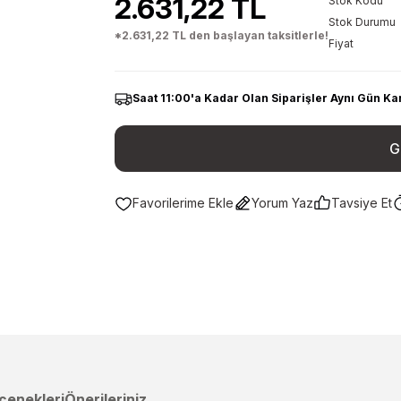
2.631,22 TL
Stok Kodu
Stok Durumu
*2.631,22 TL den başlayan taksitlerle!
Fiyat
Saat 11:00'a Kadar Olan Siparişler Aynı Gün Ka
G
Yorum Yaz
Tavsiye Et
çenekleri
Önerileriniz