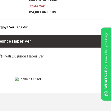
1SBL297001R1300
Stokta Yok
124,80 EUR + KDV
rgoya Verilecektir
- Bizimle İletişime Geçin
elince Haber Ver
Fiyatı Düşünce Haber Ver
WHATSAPP