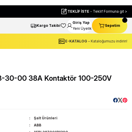
TEKLİF İSTE
- Teklif Formuna git >
Giriş Yap
Kargo Takibi
Sepetim
Yeni Üyelik
E-KATALOG -
Kataloğumuzu indirin!
-30-00 38A Kontaktör 100-250V
Şalt Ürünleri
ABB