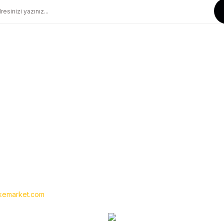
Güvenli Alışveriş
Geniş Teslimat Ağı
256 BIT SSL Sertifika ile Güvenli
Tüm Ürünlerimiz Orjinaldir
Kurumsal
Yardım
Hakkımızda
Yeni Üyelik
İletişim
Üye Girişi
İletişim Formu
Siparişlerim
Havale Bildirim Formu
Şifremi Unuttum
Kargo Takibi
emarket.com
- Tüm hakları saklıdır. Kredi kartı bilgileriniz 256bit SSL