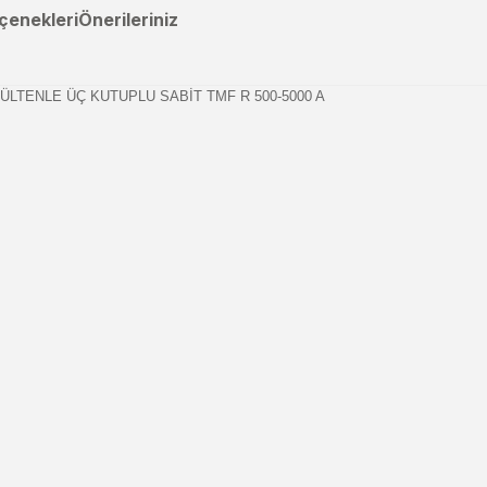
çenekleri
Önerileriniz
LTENLE ÜÇ KUTUPLU SABİT TMF R 500-5000 A