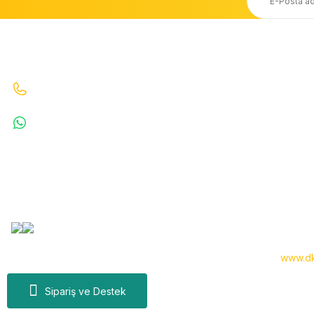
Ücretsiz Kargo
Taksit Seçeneği
20.000 TL ve Üzeri Ücretsiz Kargo
Kredi Kartı ile Alışveriş
İletişim
Bizi Arayın : 0530 070 67 64 0530 070 67 64
WhatsApp : 5300706764
info@denizkardesler.com
Copyright 2024 © -
www.dk
Sipariş ve Destek