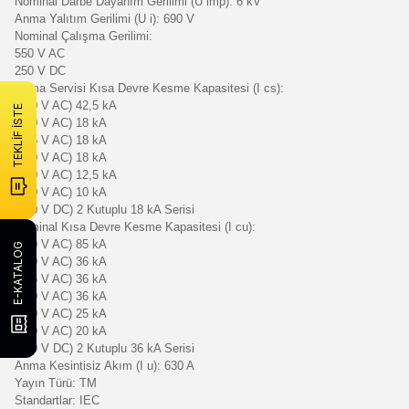
Nominal Darbe Dayanım Gerilimi (U imp): 6 kV
Anma Yalıtım Gerilimi (U i): 690 V
Nominal Çalışma Gerilimi:
550 V AC
250 V DC
Anma Servisi Kısa Devre Kesme Kapasitesi (I cs):
(240 V AC) 42,5 kA
TEKLİF İSTE
(380 V AC) 18 kA
(415 V AC) 18 kA
(440 V AC) 18 kA
(480 V AC) 12,5 kA
(500 V AC) 10 kA
(250 V DC) 2 Kutuplu 18 kA Serisi
Nominal Kısa Devre Kesme Kapasitesi (I cu):
(240 V AC) 85 kA
E-KATALOG
(380 V AC) 36 kA
(415 V AC) 36 kA
(440 V AC) 36 kA
(480 V AC) 25 kA
(500 V AC) 20 kA
(250 V DC) 2 Kutuplu 36 kA Serisi
Anma Kesintisiz Akım (I u): 630 A
Yayın Türü: TM
Standartlar: IEC