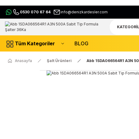
0530 070 67 64
info@denizkardesler.com
Tüm Kategoriler
BLOG
Anasayfa
Şalt Ürünleri
Abb 1SDA066564R1 A3N 500