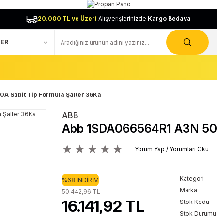
20.000 TL ve Üzeri
Alışverişlerinizde
Kargo Bedava
A Sabit Tip Formula Şalter 36Ka
ABB
Abb 1SDA066564R1 A3N 500A
Yorum Yap / Yorumları Oku
Kategori
%68 İNDİRİM
Marka
50.442,96 TL
16.141,92 TL
Stok Kodu
Stok Durumu