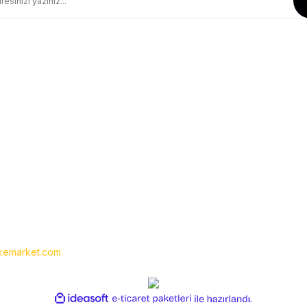
Güvenli Alışveriş
Geniş Teslimat Ağı
256 BIT SSL Sertifika ile Güvenli
Tüm Ürünlerimiz Orjinaldir
Kurumsal
Yardım
Hakkımızda
Yeni Üyelik
İletişim
Üye Girişi
İletişim Formu
Siparişlerim
Havale Bildirim Formu
Şifremi Unuttum
Kargo Takibi
emarket.com
- Tüm hakları saklıdır. Kredi kartı bilgileriniz 256bit SSL
ile
ideasoft
e-