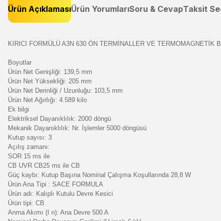
Ürün Açıklaması
Ürün Yorumları
Soru & Cevap
Taksit Se
KIRICI FORMÜLÜ A3N 630 ÖN TERMİNALLER VE TERMOMAGNETİK BÜ
Boyutlar
Ürün Net Genişliği: 139,5 mm
Ürün Net Yüksekliği: 205 mm
Ürün Net Derinliği / Uzunluğu: 103,5 mm
Ürün Net Ağırlığı: 4.589 kilo
Ek bilgi
Elektriksel Dayanıklılık: 2000 döngü
Mekanik Dayanıklılık: Nr. İşlemler 5000 döngüsü
Kutup sayısı: 3
Açılış zamanı:
SOR 15 ms ile
CB UVR CB25 ms ile CB
Güç kaybı: Kutup Başına Nominal Çalışma Koşullarında 28,8 W
Ürün Ana Tipi : SACE FORMULA
Ürün adı: Kalıplı Kutulu Devre Kesici
Ürün tipi: CB
Anma Akımı (I n): Ana Devre 500 A