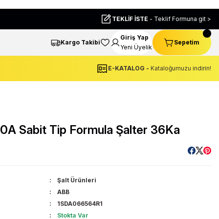
TEKLİF İSTE
- Teklif Formuna git >
Giriş Yap
Kargo Takibi
Sepetim
Yeni Üyelik
E-KATALOG -
Kataloğumuzu indirin!
 Sabit Tip Formula Şalter 36Ka
Şalt Ürünleri
ABB
1SDA066564R1
Stokta Var