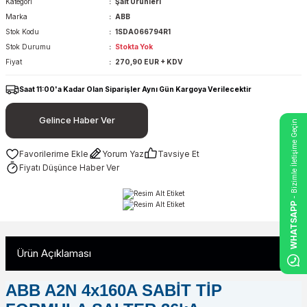
Kategori
Şalt Ürünleri
Marka
ABB
Stok Kodu
1SDA066794R1
Stok Durumu
Stokta Yok
Fiyat
270,90 EUR + KDV
Saat 11:00'a Kadar Olan Siparişler Aynı Gün Kargoya Verilecektir
Gelince Haber Ver
- Bizimle İletişime Geçin
Yorum Yaz
Tavsiye Et
Fiyatı Düşünce Haber Ver
WHATSAPP
Ürün Açıklaması
ABB A2N 4x160A SABİT TİP