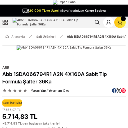
Geri Dön
20.000 TL ve Üzeri
Alışverişlerinizde
Kargo Bedava
l
Anasayfa
Şalt Ürünleri
Abb 1SDA066794R1 A2N 4X160A Sabit Ti
ABB
Abb 1SDA066794R1 A2N 4X160A Sabit Tip
Formula Şalter 36Ka
Yorum Yap / Yorumları Oku
%68 İNDİRİM
17.858,07 TL
5.714,83 TL
*5.714,83 TL den başlayan taksitlerle!