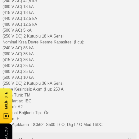
(240 V AC) 42,5 kA
(380 V AC) 18 kA
(415 V AC) 18 kA
(440 V AC) 12,5 kA
(480 V AC) 12,5 kA
(500 V AC) 5 kA
(250 V DC) 2 Kutuplu 18 kA Serisi
Nominal Kısa Devre Kesme Kapasitesi (I cu):
(240 V AC) 85 kA
(380 V AC) 36 kA
(415 V AC) 36 kA
(440 V AC) 25 kA
(480 V AC) 25 kA
(500 V AC) 10 kA
(250 V DC) 2 Kutuplu 36 kA Serisi
Anma Kesintisiz Akım (I u): 250 A
TEKLİF İSTE
Yayın Türü: TM
Standartlar: IEC
Alt türü: A2
Terminal Bağlantı Tipi: Ön
Sürüm: F
Kısa Açıklama: DC562: S500 I / O, Dig.I / O.Mod.16DC
E-KATALOG