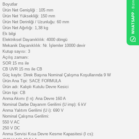
Boyutlar
Ürün Net Genişliği : 105 mm
WHATSAPP
Ürün Net Yüksekliği: 150 mm
Ürün Net Derinliği / Uzunluğu: 60 mm
Ürün Net Ağırlığı: 1,38 kg
Ek bilgi
Elektriksel Dayanıklılık: 4000 döngü
Mekanik Dayanıklılık: Nr. İşlemler 10000 devir
Kutup sayısı: 3
Açılış zamanı:
SOR 15 ms ile
CB UVR 15 ms ile CB
Güç kaybı: Direk Başına Nominal Çalışma Koşullarında 9 W
Ürün Ana Tipi: SACE FORMULA
Ürün adı: Kalıplı Kutulu Devre Kesici
Ürün tipi: CB
Anma Akımı (I n): Ana Devre 160 A
Nominal Darbe Dayanım Gerilimi (U imp): 6 kV
Anma Yalıtım Gerilimi (U i): 690 V
Nominal Çalışma Gerilimi:
550 V AC
250 V DC
Anma Servisi Kısa Devre Kesme Kapasitesi (I cs):