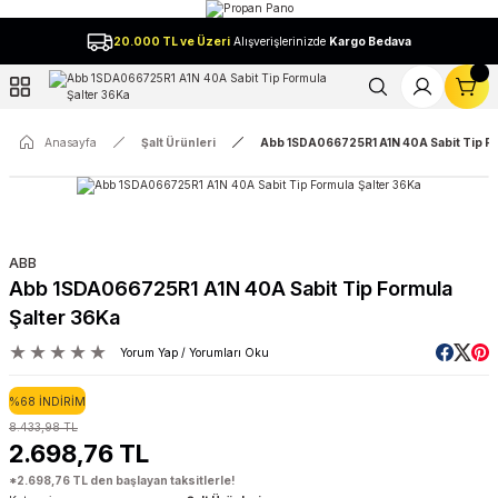
Geri Dön
20.000 TL ve Üzeri
Alışverişlerinizde
Kargo Bedava
l
Anasayfa
Şalt Ürünleri
Abb 1SDA066725R1 A1N 40A Sabit Tip Fo
ABB
Abb 1SDA066725R1 A1N 40A Sabit Tip Formula
Şalter 36Ka
Yorum Yap / Yorumları Oku
%68 İNDİRİM
8.433,98 TL
2.698,76 TL
*2.698,76 TL den başlayan taksitlerle!