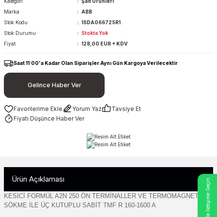
Kategori
Şalt Ürünleri
Marka
ABB
Stok Kodu
1SDA066725R1
Stok Durumu
Stokta Yok
Fiyat
128,00 EUR + KDV
Saat 11:00'a Kadar Olan Siparişler Aynı Gün Kargoya Verilecektir
Gelince Haber Ver
Yorum Yaz
Tavsiye Et
Fiyatı Düşünce Haber Ver
Ürün Açıklaması
- Bizimle İletişime Geçin
KESİCİ FORMÜL A2N 250 ÖN TERMİNALLER VE TERMOMAGNETİK
SÖKME İLE ÜÇ KUTUPLU SABİT TMF R 160-1600 A