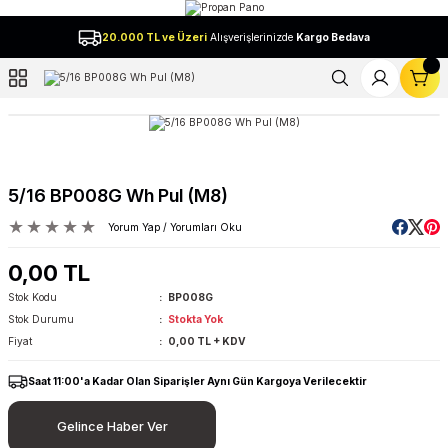
Geri Dön
20.000 TL ve Üzeri
Alışverişlerinizde
Kargo Bedava
l
5/16 BP008G Wh Pul (M8)
Yorum Yap / Yorumları Oku
0,00 TL
Stok Kodu
BP008G
Stok Durumu
Stokta Yok
Fiyat
0,00 TL + KDV
Saat 11:00'a Kadar Olan Siparişler Aynı Gün Kargoya Verilecektir
Gelince Haber Ver