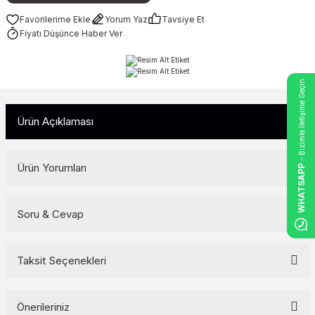
Yorum Yaz
Tavsiye Et
Fiyatı Düşünce Haber Ver
- Bizimle İletişime Geçin
Ürün Açıklaması
Ürün Yorumları
WHATSAPP
Soru & Cevap
Bu ürüne ilk yorumu siz yapın!
Yorum Yaz
Taksit Seçenekleri
Ürün hakkında henüz soru sorulmamış.
Soru Sor
Önerileriniz